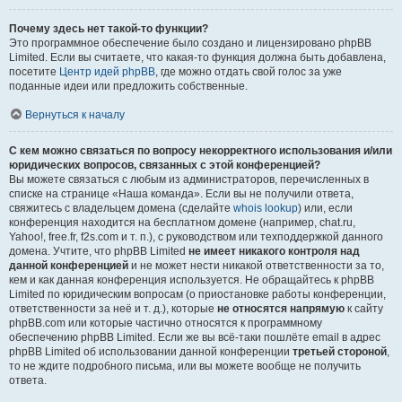
Почему здесь нет такой-то функции?
Это программное обеспечение было создано и лицензировано phpBB
Limited. Если вы считаете, что какая-то функция должна быть добавлена,
посетите
Центр идей phpBB
, где можно отдать свой голос за уже
поданные идеи или предложить собственные.
Вернуться к началу
С кем можно связаться по вопросу некорректного использования и/или
юридических вопросов, связанных с этой конференцией?
Вы можете связаться с любым из администраторов, перечисленных в
списке на странице «Наша команда». Если вы не получили ответа,
свяжитесь с владельцем домена (сделайте
whois lookup
) или, если
конференция находится на бесплатном домене (например, chat.ru,
Yahoo!, free.fr, f2s.com и т. п.), с руководством или техподдержкой данного
домена. Учтите, что phpBB Limited
не имеет никакого контроля над
данной конференцией
и не может нести никакой ответственности за то,
кем и как данная конференция используется. Не обращайтесь к phpBB
Limited по юридическим вопросам (о приостановке работы конференции,
ответственности за неё и т. д.), которые
не относятся напрямую
к сайту
phpBB.com или которые частично относятся к программному
обеспечению phpBB Limited. Если же вы всё-таки пошлёте email в адрес
phpBB Limited об использовании данной конференции
третьей стороной
,
то не ждите подробного письма, или вы можете вообще не получить
ответа.