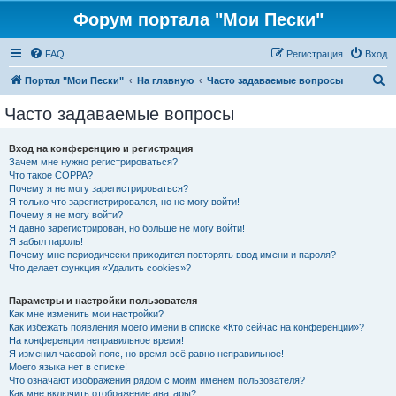
Форум портала "Мои Пески"
FAQ
Регистрация
Вход
П
Портал "Мои Пески"
На главную
Часто задаваемые вопросы
о
Часто задаваемые вопросы
и
с
Вход на конференцию и регистрация
Зачем мне нужно регистрироваться?
к
Что такое COPPA?
Почему я не могу зарегистрироваться?
Я только что зарегистрировался, но не могу войти!
Почему я не могу войти?
Я давно зарегистрирован, но больше не могу войти!
Я забыл пароль!
Почему мне периодически приходится повторять ввод имени и пароля?
Что делает функция «Удалить cookies»?
Параметры и настройки пользователя
Как мне изменить мои настройки?
Как избежать появления моего имени в списке «Кто сейчас на конференции»?
На конференции неправильное время!
Я изменил часовой пояс, но время всё равно неправильное!
Моего языка нет в списке!
Что означают изображения рядом с моим именем пользователя?
Как мне включить отображение аватары?