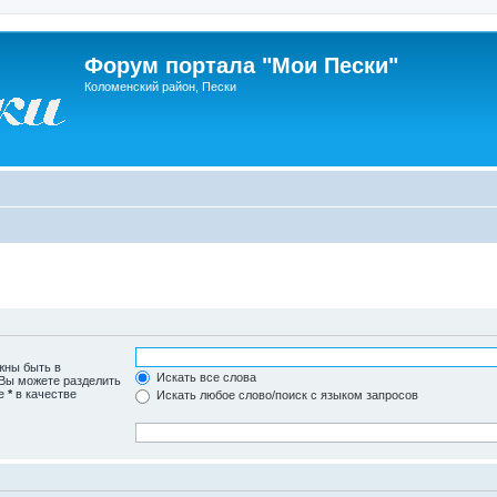
Форум портала "Мои Пески"
Коломенский район, Пески
жны быть в
Искать все слова
 Вы можете разделить
те
*
в качестве
Искать любое слово/поиск с языком запросов