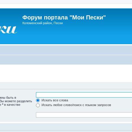
Форум портала "Мои Пески"
Коломенский район, Пески
жны быть в
Искать все слова
 Вы можете разделить
те
*
в качестве
Искать любое слово/поиск с языком запросов