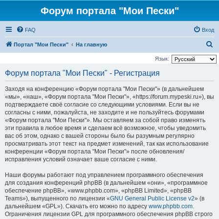
Форум портала "Мои Пески"
FAQ
Вход
П
Портал "Мои Пески"
На главную
о
Язык:
и
Форум портала "Мои Пески" - Регистрация
с
Заходя на конференцию «Форум портала "Мои Пески"» (в дальнейшем
к
«мы», «наш», «Форум портала "Мои Пески"», «https://forum.mypeski.ru»), вы
подтверждаете своё согласие со следующими условиями. Если вы не
согласны с ними, пожалуйста, не заходите и не пользуйтесь форумами
«Форум портала "Мои Пески"». Мы оставляем за собой право изменять
эти правила в любое время и сделаем всё возможное, чтобы уведомить
вас об этом, однако с вашей стороны было бы разумным регулярно
просматривать этот текст на предмет изменений, так как использование
конференции «Форум портала "Мои Пески"» после обновления/
исправления условий означает ваше согласие с ними.
Наши форумы работают под управлением программного обеспечения
для создания конференций phpBB (в дальнейшем «они», «программное
обеспечение phpBB», «www.phpbb.com», «phpBB Limited», «phpBB
Teams»), выпущенного по лицензии «
GNU General Public License v2
» (в
дальнейшем «GPL»). Скачать его можно по адресу
www.phpbb.com
.
Ограничения лицензии GPL для программного обеспечения phpBB строго