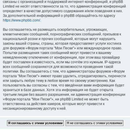
связаны с организацией и поддержкой интернет-конференций, и phpBB
Limited не несёт ответственности за то, что администрация конференций
определяет в качестве допустимого содержания и/или поведения в них.
За дополнительной информацией о phpBB обращайтесь по адресу
https://www.phpbb.com/
.
Вы соглашаетесь не размещать оскорбительных, угрожающих,
клеветнических сообщений, порнографических сообщений, призывов к
национальной розни и прочих сообщений, которые могут нарушить
законы вашей страны, страны, которая предоставляет услуги хостинга
для форумов «Форум портала "Мои Пески"» или международное право.
Попытки размещения таких сообщений могут привести к вашему
немедленному отключению от конференции, при этом ваш провайдер
будет поставлен в известность, если мы сочтём это нужным. IP-адреса
всех сообщений сохраняются для возможности проведения такой
политики. Вы соглашаетесь с тем, что администраторы форумов «Форум
портала "Мои Пески"» имеют право удалить, отредактировать, перенести
или закрыть любую тему в любое время по своему усмотрению. Как
пользователь вы согласны с тем, что введённая вами информация будет
храниться в базе данных. Хотя эта информация не будет открыта
третьим лицам без вашего разрешения, ни администрация конференции
«Форум портала "Мои Пески"», ни phpBB Limited не может быть
ответственна за действия хакеров, которые могут привести к
несанкционированному доступу к ней.