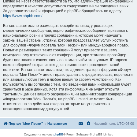
Limited не несёт ответственности за то, что администрация конференций
определяет в качестве допустимого содержания и/или поведения в них.
За дополнительной информацией о phpBB обращайтесь по адресу
https://www.phpbb.com/
.
Вы соглашаетесь не размещать оскорбительных, угрожающих,
клеветнических сообщений, порнографических сообщений, призывов к
национальной розни и прочих сообщений, которые могут нарушить
законы вашей страны, страны, которая предоставляет услуги хостинга
для форумов «Форум портала "Мои Пески"» или международное право.
Попытки размещения таких сообщений могут привести к вашему
немедленному отключению от конференции, при этом ваш провайдер
будет поставлен в известность, если мы сочтём это нужным. IP-адреса
всех сообщений сохраняются для возможности проведения такой
политики. Вы соглашаетесь с тем, что администраторы форумов «Форум
портала "Мои Пески"» имеют право удалить, отредактировать, перенести
или закрыть любую тему в любое время по своему усмотрению. Как
пользователь вы согласны с тем, что введённая вами информация будет
храниться в базе данных. Хотя эта информация не будет открыта
третьим лицам без вашего разрешения, ни администрация конференции
«Форум портала "Мои Пески"», ни phpBB Limited не может быть
ответственна за действия хакеров, которые могут привести к
несанкционированному доступу к ней.
Портал "Мои Пески"
На главную
Часовой пояс:
UTC+03:00
Создано на основе
phpBB
® Forum Software © phpBB Limited