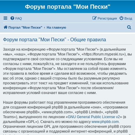
Форум портала "Мои Пески"
FAQ
Регистрация
Вход
П
Портал "Мои Пески"
На главную
о
Форум портала "Мои Пески" - Общие правила
и
с
Заходя на конференцию «Форум портала "Мои Пески"» (в дальнейшем
«мы», «наш», «Форум портала "Мои Пески"», «https://forum.mypeski.ru»), вы
к
подтверждаете своё согласие со следующими условиями. Если вы не
согласны с ними, пожалуйста, не заходите и не пользуйтесь форумами
«Форум портала "Мои Пески"». Мы оставляем за собой право изменять
эти правила в любое время и сделаем всё возможное, чтобы уведомить
вас об этом, однако с вашей стороны было бы разумным регулярно
просматривать этот текст на предмет изменений, так как использование
конференции «Форум портала "Мои Пески"» после обновления/
исправления условий означает ваше согласие с ними.
Наши форумы работают под управлением программного обеспечения
для создания конференций phpBB (в дальнейшем «они», «программное
обеспечение phpBB», «www.phpbb.com», «phpBB Limited», «phpBB
Teams»), выпущенного по лицензии «
GNU General Public License v2
» (в
дальнейшем «GPL»). Скачать его можно по адресу
www.phpbb.com
.
Ограничения лицензии GPL для программного обеспечения phpBB строго
связаны с организацией и поддержкой интернет-конференций, и phpBB