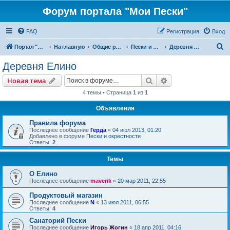
Форум портала "Мои Пески"
FAQ
Регистрация
Вход
П
Портал "Мои Пески"
На главную
Общие разделы
Пески и окрестности
Деревня Елино
о
Деревня Елино
и
Поиск
Расширенный пои
Новая тема
с
4 темы • Страница
1
из
1
к
Объявления
Правила форума
Последнее сообщение
Герда
«
04 июл 2013, 01:20
Добавлено в форуме
Пески и окрестности
Ответы:
2
Темы
О Елино
Последнее сообщение
maverik
«
20 мар 2011, 22:55
Продуктовый магазин
Последнее сообщение
N
«
13 июл 2011, 06:55
Ответы:
4
Санаторий Пески
Последнее сообщение
Игорь Жогин
«
18 апр 2011, 04:16