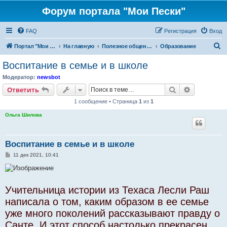
Форум портала "Мои Пески"
FAQ
Регистрация
Вход
П
Портал "Мои Пески"
На главную
Полезное общение
Образование
о
Воспитание в семье и в школе
и
Модератор:
newsbot
с
Поиск
Расширен
Ответить
к
1 сообщение • Страница
1
из
1
Ольга Шилова
Воспитание в семье и в школе
С
11 дек 2021, 10:41
о
о
б
щ
е
Учительница истории из Техаса Лесли Раш
н
и
написала о том, каким образом в ее семье
е
уже много поколений рассказывают правду о
Санте. И этот способ настолько прекрасен,