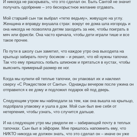
И никогда не раскрывать, что это сделал он. Быть Сантой не значит
получать одобрение – это бескорыстное желание отдавать.
Мой старший сын так выбрал «тетю ведьму», живущую на углу.
Женщина и вправду внушала страх: вокруг ее дома шла изгородь и
она никогда не позволяла детям заходить за нее, чтобы поиграть в
мяч или фрисби. Она часто кричала, чтобы дети играли тише и все
такое прочее.
По пути в школу сын заметил, что каждое утро она выходила на
крыльцо забирать почту босиком – и решил, что ей нужны тапочки.
Так что ему пришлось побыть шпионом и прятаться в кустах, чтобы
выяснить примерный размер ее ног.
Когда мы купили ей теплые тапочки, он упаковал их и наклеил
сверху «С Рождеством от Санты». Однажды вечером после ужина он
отправился к ее дому и подложил подарок ей под дверь.
Следующим утром мы наблюдали за тем, как она вышла на крыльцо,
подобрала упаковку и ушла в дом. Мой сын был вне себя от
нетерпения, чтобы узнать, что случится дальше.
И на следующее утро мы увидели ее – забирающей почту в теплых
тапочках. Сын был в эйфории. Мне пришлось напомнить ему, что
НИКТО никогда не должен знать, что это сделал он – иначе он уже